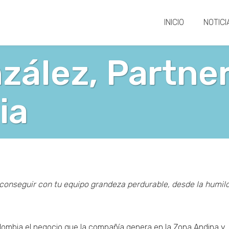
INICIO
NOTICI
zález, Partner
ia
conseguir con tu equipo grandeza perdurable, desde la humil
olombia el negocio que la compañía genera en la Zona Andina y