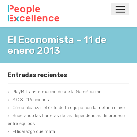
INICIO
El Economista – 11 de
enero 2013
NOTICIAS
EVENTOS
Entradas recientes
AGILE
Play14 Transformación desde la Gamificación
VOLVER A LA PRINCIPAL
S.O.S. #Reuniones
Cómo alcanzar el éxito de tu equipo con la métrica clave
Superando las barreras de las dependencias de proceso
entre equipos
El liderazgo que mata