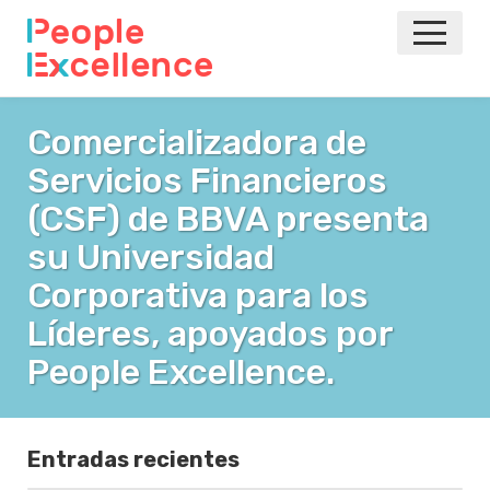
INICIO
Comercializadora de
Servicios Financieros
NOTICIAS
(CSF) de BBVA presenta
EVENTOS
su Universidad
Corporativa para los
AGILE
Líderes, apoyados por
VOLVER A LA PRINCIPAL
People Excellence.
Entradas recientes