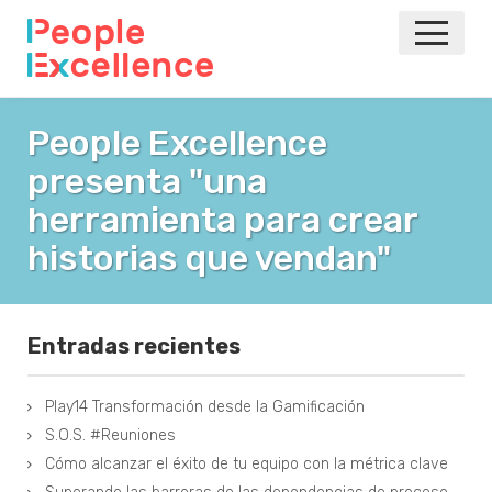
INICIO
People Excellence
presenta "una
NOTICIAS
herramienta para crear
EVENTOS
historias que vendan"
AGILE
Entradas recientes
VOLVER A LA PRINCIPAL
Play14 Transformación desde la Gamificación
S.O.S. #Reuniones
Cómo alcanzar el éxito de tu equipo con la métrica clave