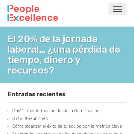
INICIO
El 20% de la jornada
laboral… ¿una pérdida de
NOTICIAS
tiempo, dinero y
EVENTOS
recursos?
AGILE
Entradas recientes
VOLVER A LA PRINCIPAL
Play14 Transformación desde la Gamificación
S.O.S. #Reuniones
Cómo alcanzar el éxito de tu equipo con la métrica clave