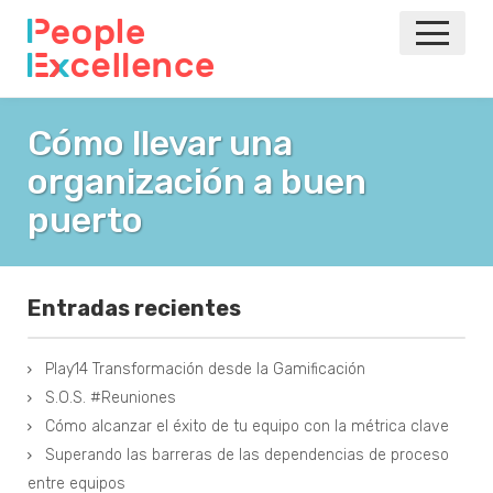
INICIO
Cómo llevar una
organización a buen
NOTICIAS
puerto
EVENTOS
AGILE
Entradas recientes
VOLVER A LA PRINCIPAL
Play14 Transformación desde la Gamificación
S.O.S. #Reuniones
Cómo alcanzar el éxito de tu equipo con la métrica clave
Superando las barreras de las dependencias de proceso
entre equipos