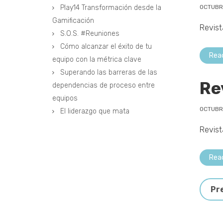
Play14 Transformación desde la
OCTUBRE
Gamificación
Revist
S.O.S. #Reuniones
Cómo alcanzar el éxito de tu
Rea
equipo con la métrica clave
Superando las barreras de las
Re
dependencias de proceso entre
equipos
OCTUBRE
El liderazgo que mata
Revist
Rea
Pr