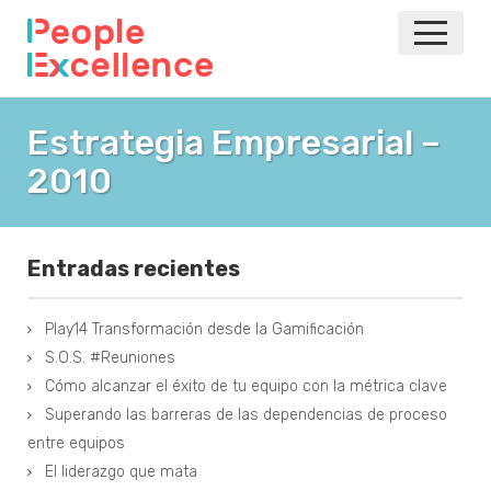
INICIO
Estrategia Empresarial –
2010
NOTICIAS
EVENTOS
Entradas recientes
AGILE
Play14 Transformación desde la Gamificación
VOLVER A LA PRINCIPAL
S.O.S. #Reuniones
Cómo alcanzar el éxito de tu equipo con la métrica clave
Superando las barreras de las dependencias de proceso
entre equipos
El liderazgo que mata