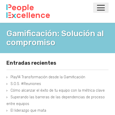
INICIO
Gamificación: Solución al
compromiso
NOTICIAS
EVENTOS
Entradas recientes
AGILE
Play14 Transformación desde la Gamificación
VOLVER A LA PRINCIPAL
S.O.S. #Reuniones
Cómo alcanzar el éxito de tu equipo con la métrica clave
Superando las barreras de las dependencias de proceso
entre equipos
El liderazgo que mata