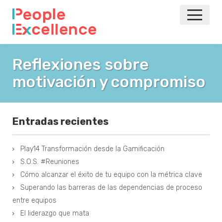
INICIO
Reflexiones sobre
motivación y compromiso
NOTICIAS
EVENTOS
Entradas recientes
AGILE
Play14 Transformación desde la Gamificación
VOLVER A LA PRINCIPAL
S.O.S. #Reuniones
Cómo alcanzar el éxito de tu equipo con la métrica clave
Superando las barreras de las dependencias de proceso
entre equipos
El liderazgo que mata