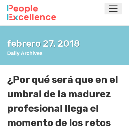
INICIO
febrero 27, 2018
NOTICIAS
Daily Archives
EVENTOS
AGILE
¿Por qué será que en el
umbral de la madurez
VOLVER A LA PRINCIPAL
profesional llega el
momento de los retos