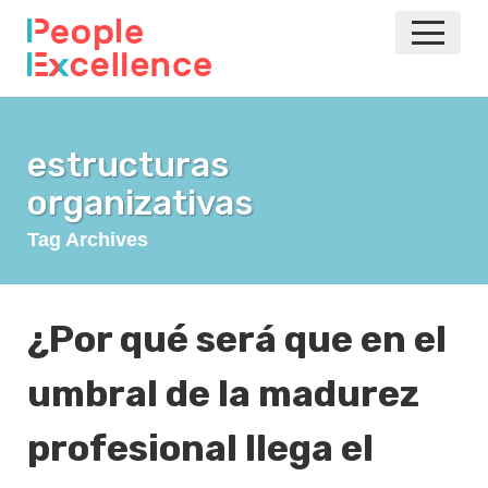
INICIO
estructuras
NOTICIAS
organizativas
EVENTOS
Tag Archives
AGILE
¿Por qué será que en el
VOLVER A LA PRINCIPAL
umbral de la madurez
profesional llega el