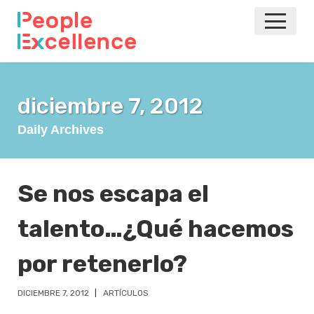
INICIO
diciembre 7, 2012
NOTICIAS
Daily Archives
EVENTOS
AGILE
Se nos escapa el
talento…¿Qué hacemos
VOLVER A LA PRINCIPAL
por retenerlo?
DICIEMBRE 7, 2012
ARTÍCULOS