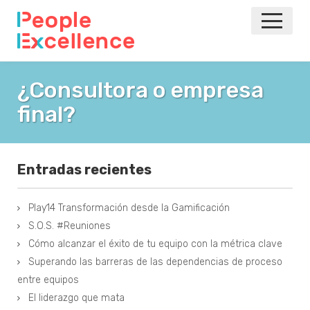
INICIO
¿Consultora o empresa
final?
NOTICIAS
EVENTOS
Entradas recientes
AGILE
Play14 Transformación desde la Gamificación
VOLVER A LA PRINCIPAL
S.O.S. #Reuniones
Cómo alcanzar el éxito de tu equipo con la métrica clave
Superando las barreras de las dependencias de proceso
entre equipos
El liderazgo que mata