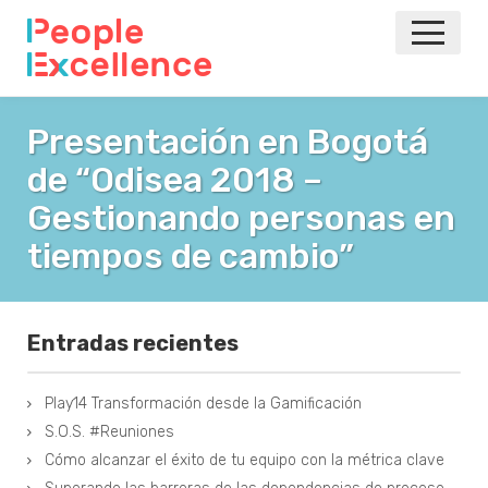
INICIO
Presentación en Bogotá
de “Odisea 2018 –
NOTICIAS
Gestionando personas en
EVENTOS
tiempos de cambio”
AGILE
Entradas recientes
VOLVER A LA PRINCIPAL
Play14 Transformación desde la Gamificación
S.O.S. #Reuniones
Cómo alcanzar el éxito de tu equipo con la métrica clave