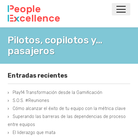
INICIO
Pilotos, copilotos y…
pasajeros
NOTICIAS
EVENTOS
Entradas recientes
AGILE
Play14 Transformación desde la Gamificación
VOLVER A LA PRINCIPAL
S.O.S. #Reuniones
Cómo alcanzar el éxito de tu equipo con la métrica clave
Superando las barreras de las dependencias de proceso
entre equipos
El liderazgo que mata