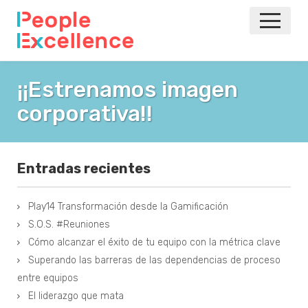
INICIO
¡¡Estrenamos imagen
corporativa!!
NOTICIAS
EVENTOS
Entradas recientes
AGILE
Play14 Transformación desde la Gamificación
VOLVER A LA PRINCIPAL
S.O.S. #Reuniones
Cómo alcanzar el éxito de tu equipo con la métrica clave
Superando las barreras de las dependencias de proceso
entre equipos
El liderazgo que mata