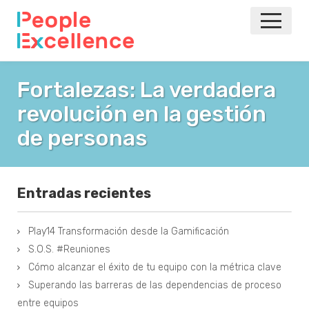
INICIO
Fortalezas: La verdadera
revolución en la gestión
NOTICIAS
de personas
EVENTOS
AGILE
Entradas recientes
VOLVER A LA PRINCIPAL
Play14 Transformación desde la Gamificación
S.O.S. #Reuniones
Cómo alcanzar el éxito de tu equipo con la métrica clave
Superando las barreras de las dependencias de proceso
entre equipos