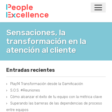
INICIO
Sensaciones, la
transformación en la
NOTICIAS
atención al cliente
EVENTOS
AGILE
Entradas recientes
VOLVER A LA PRINCIPAL
Play14 Transformación desde la Gamificación
S.O.S. #Reuniones
Cómo alcanzar el éxito de tu equipo con la métrica clave
Superando las barreras de las dependencias de proceso
entre equipos